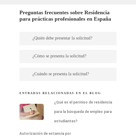
Preguntas frecuentes sobre Residencia
para prácticas profesionales en España
¿Quién debe presentar la solicitud?
La solicitud debe ser presentada a
¿Cómo se presenta la solicitud?
nombre de la empresa, su empleador
Telemáticamente con certificado digital
deberá autorizar al Despacho para que
¿Cuándo se presenta la solicitud?
profesional
realicemos la presentación.
Durante los 2 años posteriores a la
ENTRADAS RELACIONADAS EN EL BLOG
obtención del título de educación
¿Qué es el permiso de residencia
superior o durante la realización de los
para la búsqueda de empleo para
estudios que conduzcan a la obtención
estudiantes?
de dicho título. Los estudios pueden ser
Autorización de estancia por
en España o en el extranjero.