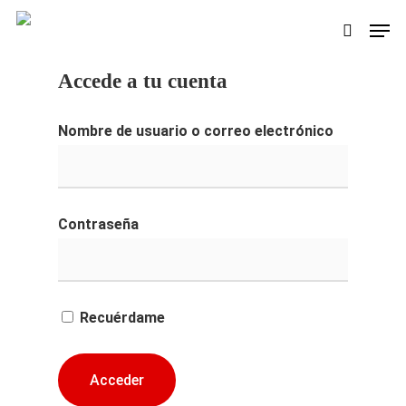
Skip
Men
search
to
main
Accede a tu cuenta
content
Nombre de usuario o correo electrónico
Contraseña
Recuérdame