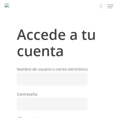
Men
Skip
to
search
main
content
Accede a tu
cuenta
Nombre de usuario o correo electrónico
Contraseña