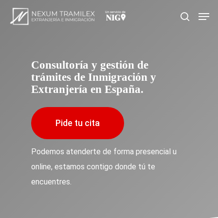
Skip
Men
search
to
main
content
Consultoría y gestión de
trámites de Inmigración y
Extranjería en España.
Pide tu cita
Podemos atenderte de forma presencial u
online, estamos contigo donde tú te
encuentres.