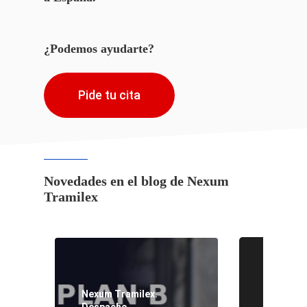
¿Podemos ayudarte?
Pide tu cita
Novedades en el blog de Nexum
Tramilex
Comunita
Ciudadan
Homolog
Títulos 
Nexum T
Despach
especial
Nexum Tramilex.
Extranjer