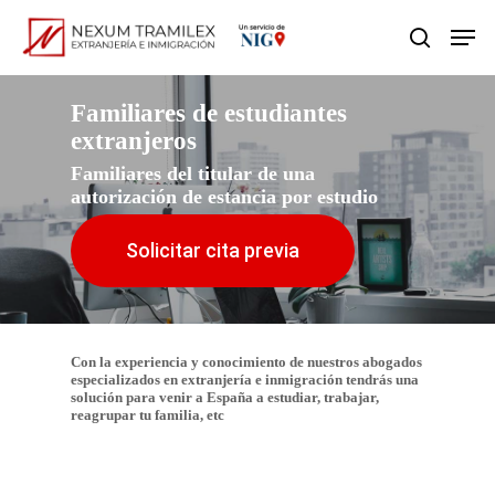
Skip
Men
search
to
main
Familiares de estudiantes
content
extranjeros
Familiares del titular de una
autorización de estancia por estudio
Solicitar cita previa
Con la experiencia y conocimiento de nuestros abogados
especializados en extranjería e inmigración tendrás una
solución para venir a España a estudiar, trabajar,
reagrupar tu familia, etc