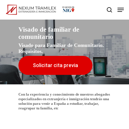
Skip
Men
search
to
main
Visado de familiar de
content
comunitario
Visado para Familiar de Comunitario.
Requisitos.
Solicitar cita previa
Con la experiencia y conocimiento de nuestros abogados
especializados en extranjería e inmigración tendrás una
solución para venir a España a estudiar, trabajar,
reagrupar tu familia, etc