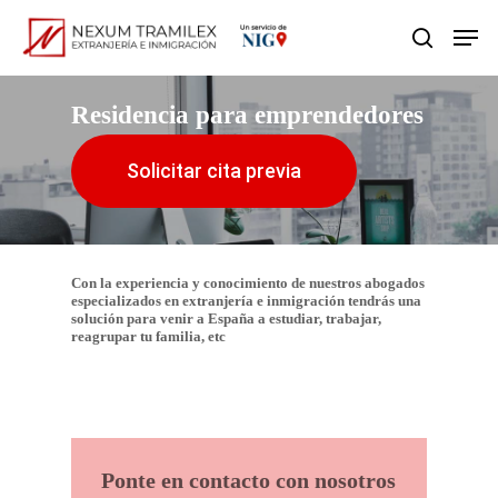
Skip
Men
search
to
main
Residencia para emprendedores
content
Solicitar cita previa
Con la experiencia y conocimiento de nuestros abogados
especializados en extranjería e inmigración tendrás una
solución para venir a España a estudiar, trabajar,
reagrupar tu familia, etc
Ponte en contacto con nosotros