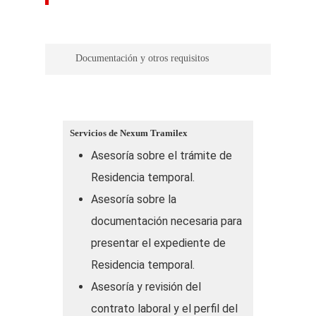
Documentación y otros requisitos
– Documentación de la Empresa o el
Empleador. Nuestros profesionales le
Servicios de Nexum Tramilex
asesorarán sobre la documentación que
Asesoría sobre el trámite de
debe aportar el empleador o empresa.
Residencia temporal.
Nos ponemos en contacto con la
Asesoría sobre la
empresa y su gestoría, y esclarecemos
documentación necesaria para
todas sus dudas sobre el procedimiento.
presentar el expediente de
– Asesoramos a la empresa o empleador
Residencia temporal.
en la redacción del contrato laboral que
Asesoría y revisión del
debe firmar con el trabajador extranjero.
contrato laboral y el perfil del