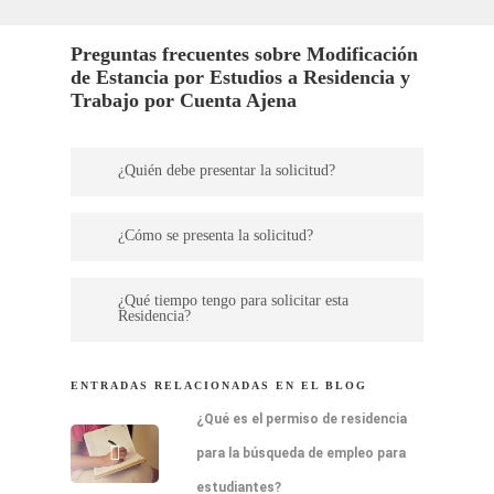
Preguntas frecuentes sobre Modificación
de Estancia por Estudios a Residencia y
Trabajo por Cuenta Ajena
¿Quién debe presentar la solicitud?
La solicitud debe ser presentada a
¿Cómo se presenta la solicitud?
nombre de la empresa, su empleador
Telemáticamente con certificado digital
deberá autorizar al Despacho para que
¿Qué tiempo tengo para solicitar esta
Residencia?
profesional
realicemos la presentación.
Podrás presentar una vez finalices los
ENTRADAS RELACIONADAS EN EL BLOG
estudios y dentro de los 60 dias antes de
¿Qué es el permiso de residencia
la caducidad de la tarjeta de estudiante,
para la búsqueda de empleo para
o excepcionalmente en los 90 dias
estudiantes?