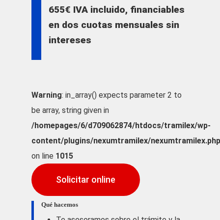
655€ IVA incluido, financiables
en dos cuotas mensuales sin
intereses
Warning
: in_array() expects parameter 2 to
be array, string given in
/homepages/6/d709062874/htdocs/tramilex/wp-
content/plugins/nexumtramilex/nexumtramilex.ph
on line
1015
Solicitar online
Qué hacemos
Te asesoramos sobre el trámite y la