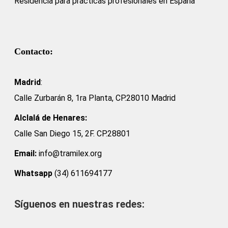
Residencia para prácticas profesionales en España
Contacto:
Madrid
:
Calle Zurbarán 8, 1ra Planta, CP.28010 Madrid
Alclalá de Henares:
Calle San Diego 15, 2F. CP.28801
Email:
info@tramilex.org
Whatsapp
(34) 611694177
Síguenos en nuestras redes:
Facebook
LinkedIn
Instagram