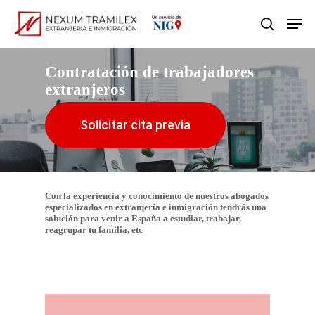
Skip
Men
search
to
main
Contratación de trabajadores
content
extranjeros
Solicitar cita previa
Con la experiencia y conocimiento de nuestros abogados
especializados en extranjería e inmigración tendrás una
solución para venir a España a estudiar, trabajar,
reagrupar tu familia, etc