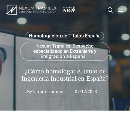
Skip
Men
search
to
main
content
Homologación de Títulos España
Nexum Tramilex. Despacho
especializado en Extranjería y
Emigración a España.
¿Cómo homologar el título de
Ingeniería Industrial en España?
By
Nexum Tramilex
07/12/2023