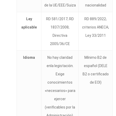
de la UE/EEE/Suiza
nacionalidad
Ley
RD 581/2017; RD
RD 889/2022;
aplicable
1837/2008;
criterios ANECA;
Directiva
Ley 33/2011
2005/36/CE
Idioma
No hay claridad
Mínimo B2 de
enla legistación.
español (DELE
Exige
B2 o certificado
conocimientos
de EOI)
«necesarios» para
ejercer
(verificables por la
Administración).