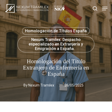
Skip
Men
search
to
main
content
Homologación de Títulos España
Nexum Tramilex. Despacho
especializado en Extranjería y
Emigración a España.
Homologación del Título
Extranjero de Enfermería en
España
By
Nexum Tramilex
26/05/2025