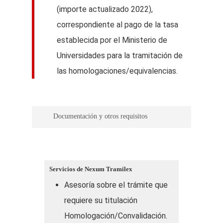
(importe actualizado 2022),
correspondiente al pago de la tasa
establecida por el Ministerio de
Universidades para la tramitación de
las homologaciones/equivalencias.
Documentación y otros requisitos
– Título de nivel superior que se
pretende Homologar
Servicios de Nexum Tramilex
– Certificación de notas
Asesoría sobre el trámite que
– Programa de estudios
requiere su titulación
Los documentos deberán encontrarse:
Homologación/Convalidación.
– Legalizados/ Apostillados y traducidos