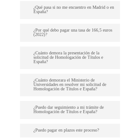
Nuestros Honorarios de tramitación son
¿Qué pasa si no me encuentro en Madrid o en
España?
de 675 euros, los honorarios incluyen la
tasa de 166,5 euros, que la ingresemos
Si no te encuentras en España o Madrid,
¿Por qué debo pagar una tasa de 166,5 euros
por ti desde España.
(2022)?
no te preocupes, realizamos el envió de
la Credencial a dónde nos indiques.
Para tramitar cada expediente de
¿Cuánto demora la presentación de la
solicitud de Homologación de Títulos e
Homologación es necesario abonar una
España?
Tasa al Ministerio de Universidades,
Si tenemos la documentación completa
centro gestor que evaluará tu solicitud.
¿Cuánto demorara el Ministerio de
Universidades en resolver mi solicitud de
Nexum Tramilex realiza la presentación
La falta de pago de la tasa puede
Homologación de Títulos e España?
en menos de 48 horas
provocar un requerimiento,
Actualmente la Solicitud de
desestimación o archivo de tu solicitud.
¿Puedo dar seguimiento a mi trámite de
Homologación de Títulos e España?
Homologación/Equivalencia de Títulos e
España está tardando alrededor de 2
Una vez presentado tu proceso de
¿Puedo pagar en plazos este proceso?
años en resolverse. Es recomendable
Homologación/Equivalencia de Títulos e