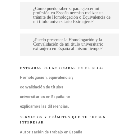
presentar el proceso con tiempo de
Sí, al final de la contratación on line,
España, tendrás un número de
¿Cómo puedo saber si para ejercer mi
antelación a nuestra necesidad o
profesión en España necesito realizar un
utiliza la opción de pago mediante tu
expediente y un usuario creado en la
trámite de Homologación o Equivalencia de
traslado a España.
mi título universitario Extranjero?
cuenta de PayPal paga en 3 pazos y
sede del Ministerio de Universidades,
podrás financiar el pago en 3 cuotas sin
podrás ir revisando su estado desde
Te explicamos en este post las
¿Puedo presentar la Homologación y la
intereses.
donde te encuentres.
Convalidación de mi título universitario
diferencias
extranjero en España al mismo tiempo?
https://tramilex.org/homologacion-
No es posible, ambos procedimientos
equivalencia-y-convalidacion-de-titulos-
ENTRADAS RELACIONADAS EN EL BLOG
son incompatibles entre sí.
universitarios-en-espana-te-explicamos-
Homologación, equivalencia y
las-diferencias/ Si te quedan dudas por
convalidación de títulos
favor pide una cita previa con nosotros
universitarios en España: te
te explicaremos el procedimiento a
explicamos las diferencias.
seguir incluso si deseas presentar por tu
SERVICIOS Y TRÁMITES QUE TE PUEDEN
cuenta el proceso, recibirás una Guía
INTERESAR
Paso a Paso de como presentar tu por
Autorización de trabajo en España