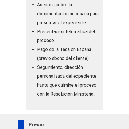
Asesoría sobre la
en su caso.
documentación necesaria para
– Compulsados: una copia de cada uno
presentar el expediente.
de estos documentos legalizados,
Presentación telemática del
deberá compulsarse en la Embajada de
proceso.
España en el país que ha cursado sus
Pago de la Tasa en España
estudios. Este paso evita trasladar el
(previo abono del cliente).
original a España, sólo se traslada la
Seguimiento, dirección
copia compulsada de todos los
personalizada del expediente
documentos y el original lo conserva el
hasta que culmine el proceso
solicitante.
con la Resolución Ministerial.
Precio