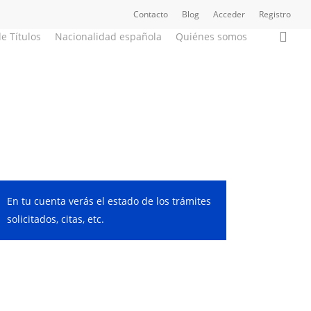
Contacto
Blog
Acceder
Registro
sea
e Títulos
Nacionalidad española
Quiénes somos
En tu cuenta verás el estado de los trámites
solicitados, citas, etc.