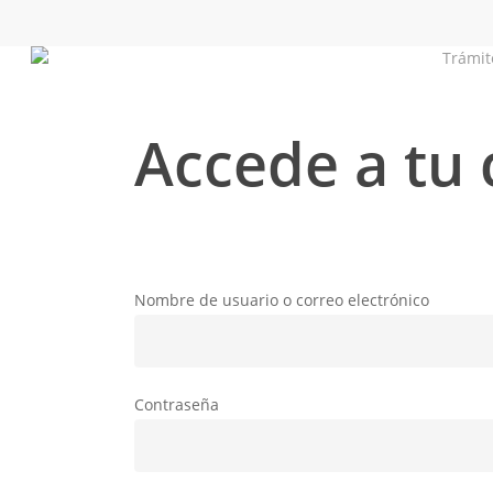
Skip
linkedin
whatsapp
email
to
Pide cita
Trámit
main
content
Accede a tu
Nombre de usuario o correo electrónico
Hit enter to search or ESC to close
Contraseña