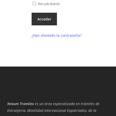
Recuérdame
¿Has olvidado la contraseña?
Nexum Tramilex
es un área especializada en trámites de
Extranjería, Movilidad Internacional Expatriados, de la