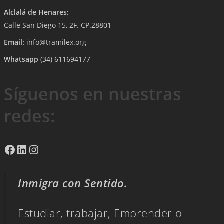
Alclalá de Henares:
Calle San Diego 15, 2F. CP.28801
Email:
info@tramilex.org
Whatsapp
(34) 611694177
Síguenos en nuestras
redes:
Facebook
LinkedIn
Instagram
Inmigra con Sentido.
Estudiar, trabajar, Emprender o