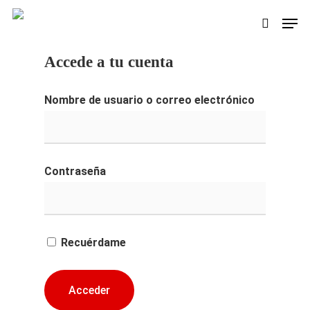
Skip
Men
search
to
main
Accede a tu cuenta
content
Nombre de usuario o correo electrónico
Contraseña
Recuérdame