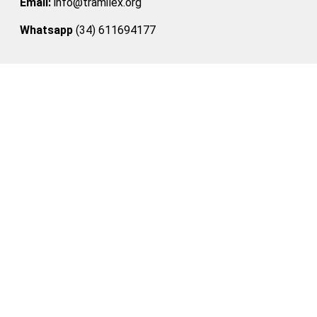
Email:
info@tramilex.org
Whatsapp
(34) 611694177
Síguenos en nuestras redes:
Facebook
LinkedIn
Instagram
Inmigra con Sentido.
Estudiar, trabajar, Emprender o Invertir en
España, es posible con una adecuada
planificación e ingeniería migratoria.