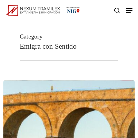
Skip
Men
search
to
main
content
Category
Emigra con Sentido