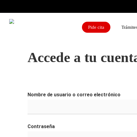
Skip
linkedin
whatsapp
email
to
main
Pide cita
Trámites
content
Accede a tu cuent
Hit enter to search or ESC to close
Nombre de usuario o correo electrónico
Contraseña