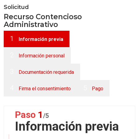
Skip
Solicitud
to
Recurso Contencioso
Administrativo
main
content
1
Información previa
2
Información personal
3
Documentación requerida
4
5
Firma el consentimiento
Pago
1
/5
Información previa