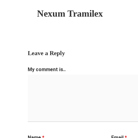
Nexum Tramilex
Leave a Reply
My comment is..
Name
*
Email
*