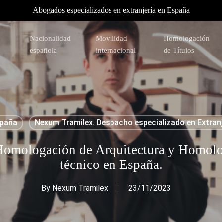
Abogados especializados en extranjería en España
Nacionalidad
Movilidad
Homologación
española
internacional
de Títulos
spaña
Nexum Tramilex. Despacho especializado en Extran
a Homologación de Arquitectura y Homolo
técnico en España.
By
Nexum Tramilex
23/11/2023