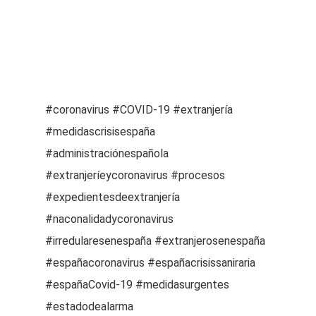
#coronavirus #COVID-19 #extranjería
#medidascrisisespaña
#administraciónespañola
#extranjeríeycoronavirus #procesos
#expedientesdeextranjería
#naconalidadycoronavirus
#irredularesenespaña #extranjerosenespaña
#españacoronavirus #españacrisissaniraria
#españaCovid-19 #medidasurgentes
#estadodealarma