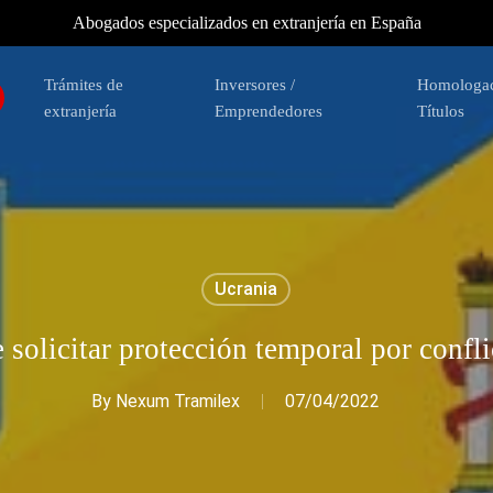
Abogados especializados en extranjería en España
Trámites de
Inversores /
Homologac
extranjería
Emprendedores
Títulos
Ucrania
solicitar protección temporal por confli
By
Nexum Tramilex
07/04/2022