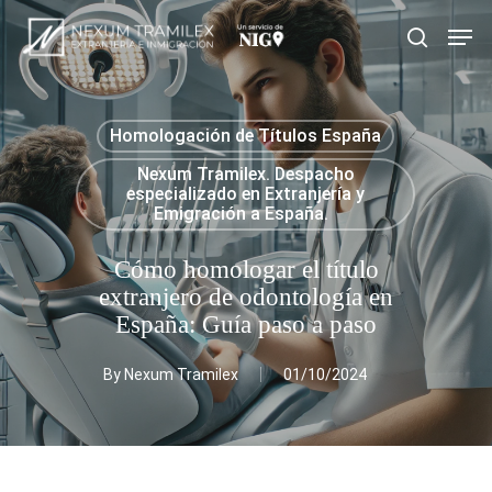
Skip
Men
search
to
main
content
Homologación de Títulos España
Nexum Tramilex. Despacho
especializado en Extranjería y
Emigración a España.
Cómo homologar el título
extranjero de odontología en
España: Guía paso a paso
By
Nexum Tramilex
01/10/2024