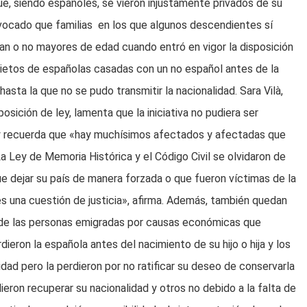
ue, siendo españoles, se vieron injustamente privados de su
ovocado que familias en los que algunos descendientes sí
eran o no mayores de edad cuando entró en vigor la disposición
nietos de españolas casadas con un no español antes de la
asta la que no se pudo transmitir la nacionalidad. Sara Vilà,
ición de ley, lamenta que la iniciativa no pudiera ser
a y recuerda que «hay muchísimos afectados y afectadas que
 Ley de Memoria Histórica y el Código Civil se olvidaron de
 dejar su país de manera forzada o que fueron víctimas de la
 es una cuestión de justicia», afirma. Además, también quedan
s de las personas emigradas por causas económicas que
dieron la española antes del nacimiento de su hijo o hija y los
idad pero la perdieron por no ratificar su deseo de conservarla
ieron recuperar su nacionalidad y otros no debido a la falta de