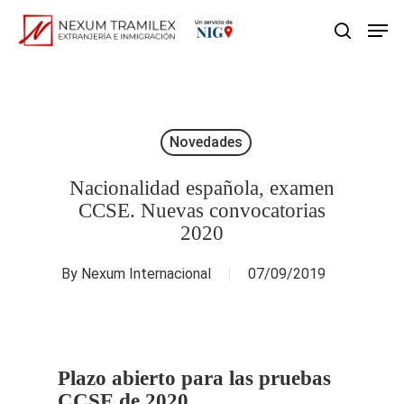
Skip
Men
search
to
main
content
Novedades
Nacionalidad española, examen
CCSE. Nuevas convocatorias
2020
By
Nexum Internacional
07/09/2019
Plazo abierto para las pruebas
CCSE de 2020