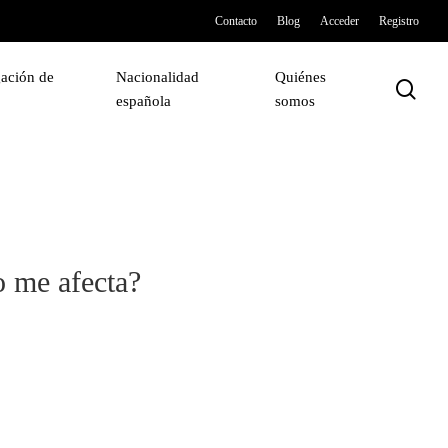
Contacto
Blog
Acceder
Registro
ación de
Nacionalidad
Quiénes
sea
española
somos
o me afecta?