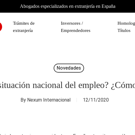
Abogados especializados en extranjería en España
Trámites de
Inversores /
Homolog
extranjería
Emprendedores
Títulos
Novedades
situación nacional del empleo? ¿Cóm
By
Nexum Internacional
12/11/2020